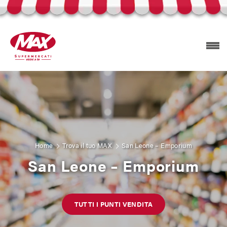
Prodotti Selex
Esplora volantini
Home
Trova il tuo MAX
San Leone – Emporium
San Leone – Emporium
Trova il tuo MAX
TUTTI I PUNTI VENDITA
Carta Mizzica