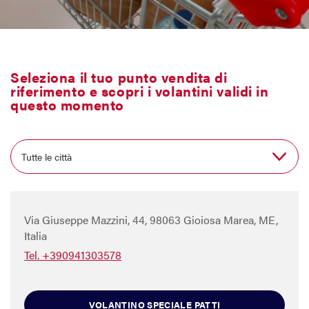
Il Blog di MAX
Seleziona il tuo punto vendita di
Chi siamo
riferimento e scopri i volantini validi in
questo momento
Franchising
Contatti
Via Giuseppe Mazzini, 44, 98063 Gioiosa Marea, ME,
Italia
Tel. +390941303578
VOLANTINO SPECIALE PATTI