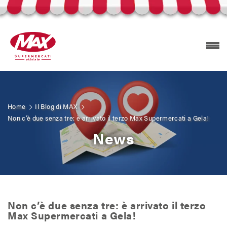
Home
Il Blog di MAX
Prodotti Selex
Non c’è due senza tre: è arrivato il terzo Max Supermercati a Gela!
News
Esplora volantini
Trova il tuo MAX
Non c’è due senza tre: è arrivato il terzo
Carta Mizzica
Max Supermercati a Gela!