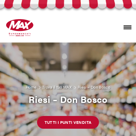
Prodotti Selex
Esplora volantini
Home
Trova il tuo MAX
Riesi – Don Bosco
Riesi – Don Bosco
Trova il tuo MAX
TUTTI I PUNTI VENDITA
Carta Mizzica