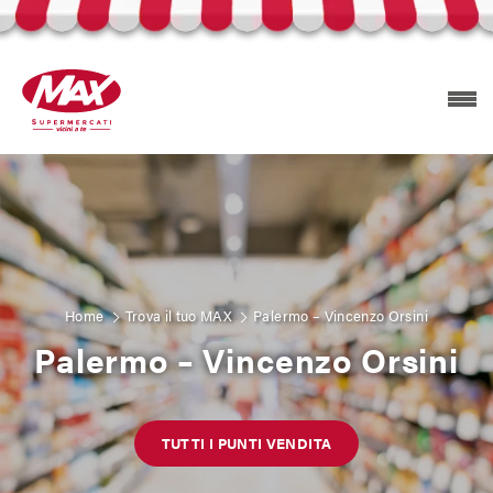
Prodotti Selex
Esplora volantini
Home
Trova il tuo MAX
Palermo – Vincenzo Orsini
Palermo – Vincenzo Orsini
Trova il tuo MAX
TUTTI I PUNTI VENDITA
Carta Mizzica