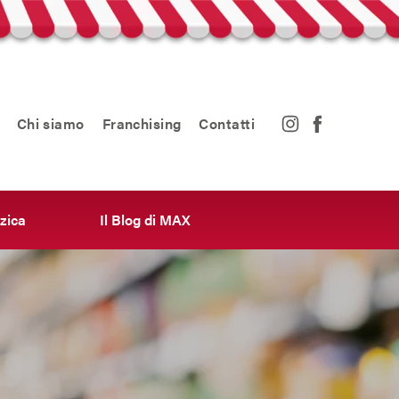
Chi siamo
Franchising
Contatti
zica
Il Blog di MAX