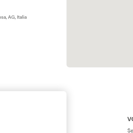
a, AG, Italia
V
Sc