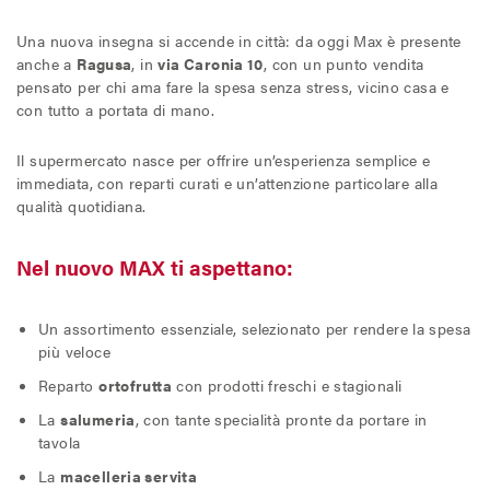
Il Blog di MAX
Una nuova insegna si accende in città: da oggi Max è presente
anche a
Ragusa
, in
via Caronia 10
, con un punto vendita
pensato per chi ama fare la spesa senza stress, vicino casa e
con tutto a portata di mano.
Chi siamo
Il supermercato nasce per offrire un’esperienza semplice e
Franchising
immediata, con reparti curati e un’attenzione particolare alla
qualità quotidiana.
Contatti
Nel nuovo MAX ti aspettano:
Un assortimento essenziale, selezionato per rendere la spesa
più veloce
Reparto
ortofrutta
con prodotti freschi e stagionali
La
salumeria
, con tante specialità pronte da portare in
tavola
La
macelleria servita