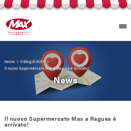
Home
Il Blog di MAX
Prodotti Selex
Il nuovo Supermercato Max a Ragusa è arrivato!
News
Esplora volantini
Trova il tuo MAX
Il nuovo Supermercato Max a Ragusa è
Carta Mizzica
arrivato!