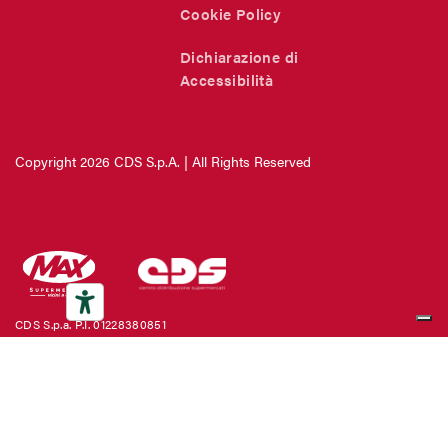
Cookie Policy
Dichiarazione di
Accessibilità
Copyright 2026 CDS S.p.A. | All Rights Reserved
CDS S.p.a. P.I. 01228380851
C.da Tucarbo – Via Fasci Siciliani, snc - 93100 Caltanissetta
Telefono: +39 0934 63 25 00
- Fax:
Credits
SEGUICI SU