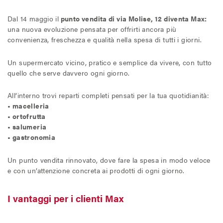
Il Blog di MAX
Dal 14 maggio il
punto vendita di via Molise, 12 diventa Max:
una nuova evoluzione pensata per offrirti ancora più
convenienza, freschezza e qualità nella spesa di tutti i giorni.
Chi siamo
Un supermercato vicino, pratico e semplice da vivere, con tutto
quello che serve davvero ogni giorno.
Franchising
All’interno trovi reparti completi pensati per la tua quotidianità:
Contatti
• macelleria
• ortofrutta
• salumeria
• gastronomia
Un punto vendita rinnovato, dove fare la spesa in modo veloce
e con un’attenzione concreta ai prodotti di ogni giorno.
I vantaggi per i clienti Max