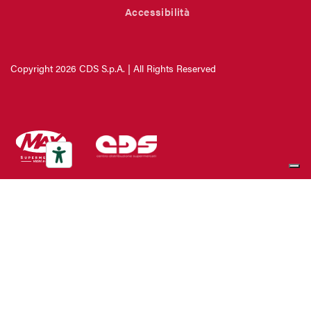
Accessibilità
Copyright 2026 CDS S.p.A. | All Rights Reserved
CDS S.p.a. P.I. 01228380851
C.da Tucarbo – Via Fasci Siciliani, snc - 93100 Caltanissetta
Telefono: +39 0934 63 25 00
- Fax:
Credits
SEGUICI SU