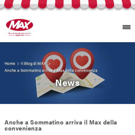
Home
Il Blog di MAX
Prodotti Selex
Anche a Sommatino arriva il Max della convenienza
News
Esplora volantini
Trova il tuo MAX
Anche a Sommatino arriva il Max della
Carta Mizzica
convenienza