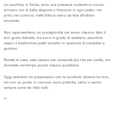
Le zucchine, in Sicilia, sono una presenza costante in cucina:
Il Blog di MAX
arrivano con la bella stagione e finiscono in ogni piatto: nei
primi, nei contorni, nelle fritture veloci da fare all’ultimo
momento.
Chi siamo
Non rappresentano un protagonista nel senso classico dato il
loro gusto delicato, ma sono in grado di adattarsi, assorbire
Franchising
sapori e trasformare piatti semplici in qualcosa di completo e
gustoso.
Contatti
Ricette di casa, nate spesso per necessità più che per scelta, ma
diventate nel tempo piccoli classici quotidiani.
Oggi vedremo tre preparazioni con le zucchine: diverse tra loro,
ma con un punto in comune: sono pratiche, veloci e sanno
sempre come far felici tutti.
**